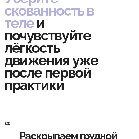
ощущение тяжести. Практика помогает
мягко раскрыть грудную клетку и
почувствовать больше свободы в теле.
02
Расслабляем шею и
плечи
Зажатые плечи и напряжённая шея влияют
на осанку и общее самочувствие.
Упражнения помогают снять накопившееся
напряжение и почувствовать лёгкость в
верхней части тела.
03
Улучшаем подвижность
позвоночника
Малоподвижность и постоянное
напряжение делают тело “скованным”.
Практика помогает вернуть позвоночнику
больше мягкости и естественной
подвижности.
04
Укрепляем мышцы
спины