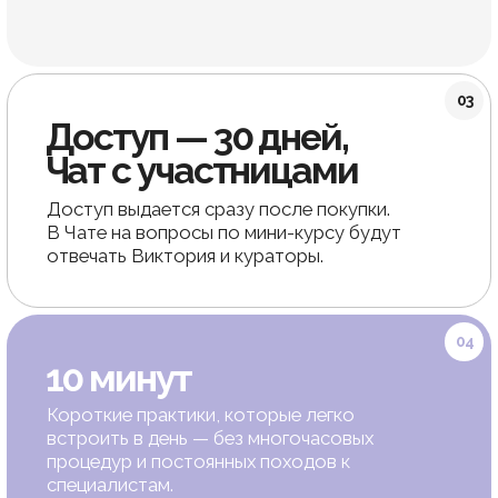
Онлайн-курсы Виктории Кушнаревой
Естественное
омоложение дома
всего
за 30 минут
в день
Освойте проверенные техники, которые помогут:
подтянуть кожу и овал лица; улучшить осанку
и статику шеи; вернуть грациозность, красоту
и уверенность в себе
Оставить заявку
Договор оферты
Политика конфиденциальности
Служба заботы