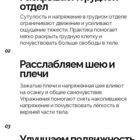
Слабые мышцы спины и корпуса мешают
удерживать красивую осанку без напряжения.
Упражнения помогают телу постепенно
выстраивать более устойчивое и собранное
положение.
05
Возвращаем телу
лёгкость
После практики вы можете ощутить:
— ощущение расслабления в спине и шее
— более свободную осанку
— уменьшение скованности
— ощущение собранности в теле ❤️
Учитесь в своём
темпе
и
преображайтесь