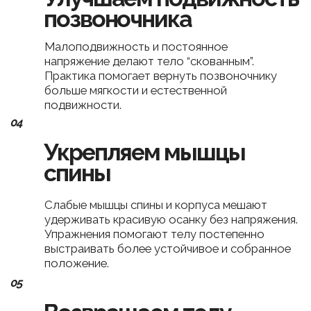
день за днем
01
Из любой точки мира
Занимайтесь из любой точки мира! Вас
ждёт доступ к урокам на удобной
и понятной
платформе
02
Без специального
оборудования
Длинная палочка и валик из пушистого пледа
или полотенец - все, что нужно!
03
Доступ — 30 дней,
Чат с участницами