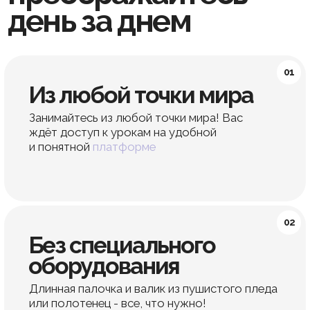
и получайте
комплименты
своей осанке!
Купить