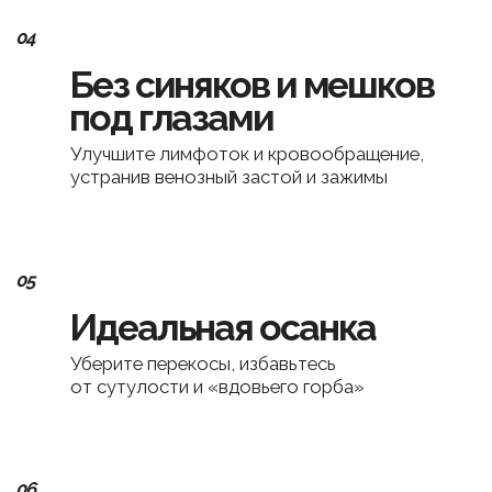
Мои самые
дорогие!
На курсе «Эстетика» мы работаем комплексно
над улучшением кожи, симметрии лица, осанки и
возвращаем себе молодость и грацию. Более 20
000 женщин уже доверили мне свою красоту и
вернули себе счастье любоваться собой и
купаться в комплиментах
«Присоединяйтесь — и давайте сделаем
так, чтобы ваше отражение в зеркале
вызывало у вас восторг каждый день»
😊
Предзапись