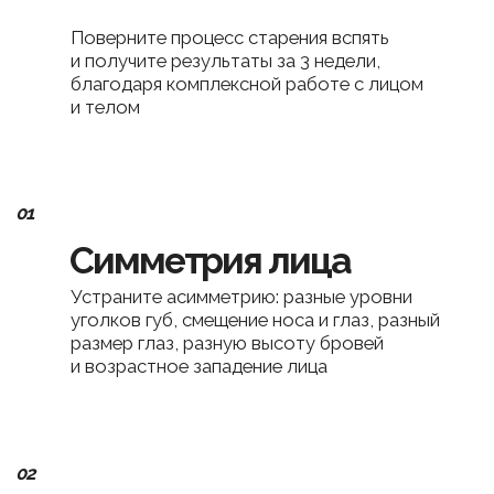
контур лица
Ликвидируйте второй подбородок,
сделайте чётким «угол молодости»,
проработав мышцы шеи, средостения
и диафрагмы
04
Без синяков и мешков
под глазами
Улучшите лимфоток и кровообращение,
устранив венозный застой и зажимы
05
Идеальная осанка
Уберите перекосы, избавьтесь
от сутулости и «вдовьего горба»
06