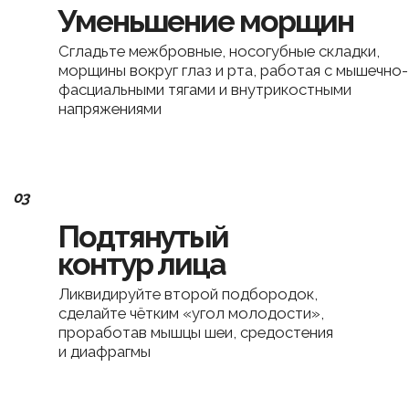
Красивая шея
Устраните асимметрию, уменьшите морщины и
кольца Венеры, подтяните кожу
07
Сияющая кожа
Улучшите тонус, цвет, упругость
и кровоснабжение кожи, вернув
ей молодость и свежесть
Ведет курс Виктория Кушнарёва, автор
системы Мияби