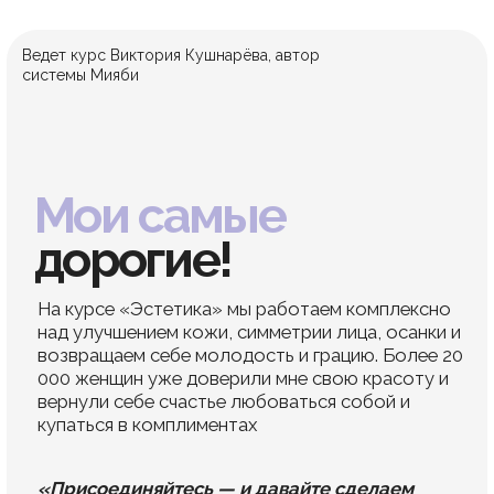
работа с лицом и
телом за 21 день
Что вас ждёт
на марафоне:
→ Упражнения, мануальные приёмы
и остеопатические техники
→ Миофасциальный и вакуумный массажи,
лифтинг
→ Устранение возрастных изменений: морщин,
асимметрии, отёков и дряблости кожи
Курс подойдет для новичков, которые только
начинают свой путь к красоте и молодости
и для опытных миябистов, желающих углубить
свои знания и навыки