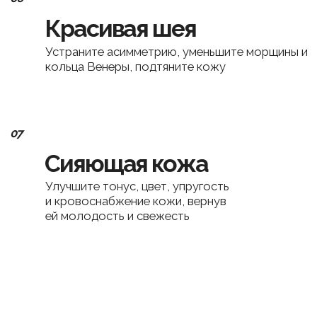
Мияби
«ЭСТЕТИКА» —
Комплексная