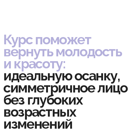
и телом
01
Симметрия лица
Устраните асимметрию: разные уровни
уголков губ, смещение носа и глаз, разный
размер глаз, разную высоту бровей
и возрастное западение лица
02
Уменьшение морщин
Сгладьте межбровные, носогубные складки,
морщины вокруг глаз и рта, работая с мышечно-
фасциальными тягами и внутрикостными
напряжениями
03
Подтянутый