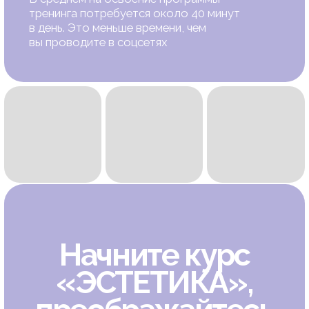
Освойте проверенные техники, которые помогут:
подтянуть кожу и овал лица; улучшить осанку
и статику шеи; вернуть грациозность, красоту
и уверенность в себе
Оставить заявку
Договор оферты
Политика конфиденциальности
Служба заботы
miyabi.academy@mail.ru