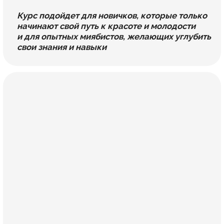
Начните курс
«ЭСТЕТИКА»,
преображайтесь
и вдохновляйте
окружающих
своей красотой
и уверенностью
Ответы
Предзапись