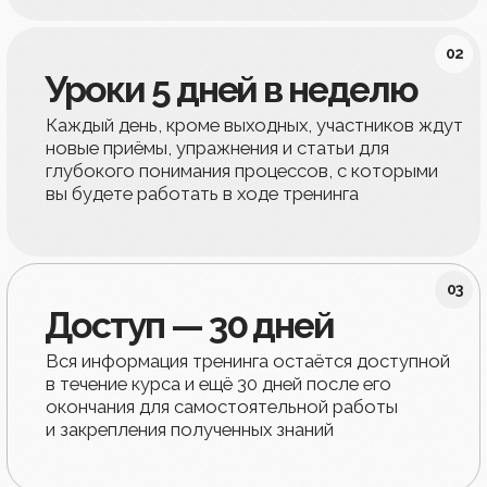
→ Осваиваем кинезиотейпирование
и вакуумный массаж
→ Работаем над ликвидацией морщин
Участницы
курсов
сияют
уверенностью
...и радостью, глядя на своё
←
→
отражение в зеркале