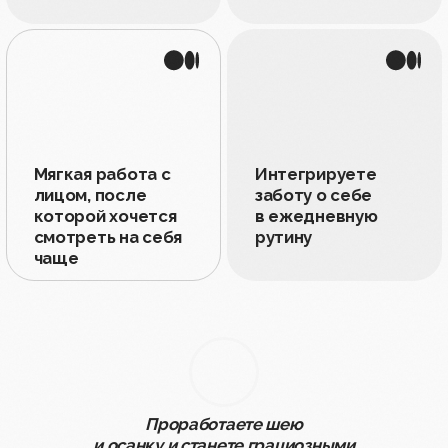
и избавитесь от низкой
самооценки из-за внешнего вида
Главное о курсе
Базовый курс
Мияби
— 21 день чётких
шагов к
естественному
омоложению
Применяем комплексный подход: от
активации лимфатической системы до
точечной работы с возрастными
изменениями на лице. В результате вы
будете выглядеть моложе своего возраста
и сохраните чёткие, подтянутые черты
,
сколько бы вам лет ни было