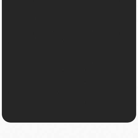
Вы влюбитесь заново
в своё отражение
в зеркале
Минимизируете
возрастные
изменения кожи:
Вернёте
морщины, брыли,
упругости кожи и
второй подбородок
четкий овал лица