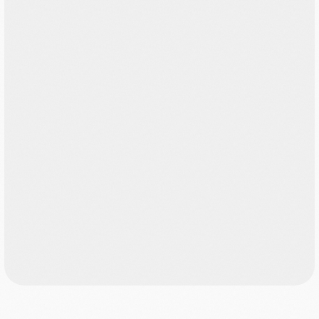
Более 40 приёмов и упражнений для
осанки, статики шеи и работы с лицом
1
неделя
Работа с осанкой
и шеей
→ Пробуждаем лимфатическую систему,
налаживаем лимфатический отток
→ Начинаем работать над исправлением
осанки: убираем сутулость, устраняем
асимметрию в плечевом поясе
→ Снимаем излишнюю напряжённость
с шейного отдела, восстанавливаем
нормальное кровоснабжение головы
→ Начинаем работать над устранением
ригидности тканей лица