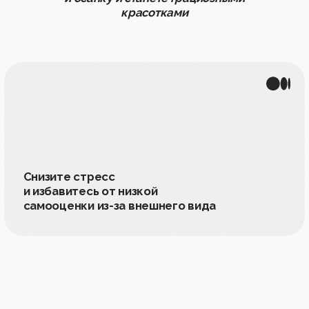
01
Вы получите:
→ Мотивацию для регулярных занятий и
ухода за собой
→ Видимые улучшения в фигуре и чертах
лица
→ Лёгкость, уверенность и отличное
самочувствие
02
Как это работает:
Структурированные напоминания
и поддержка по проверенному плану
Пошаговые инструкции для достижения
результатов
03
Что входит в курс:
→ Полезные статьи