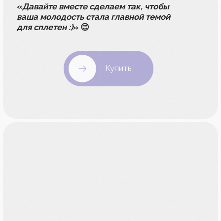
04
40 минут в день
В среднем на освоение программы
тренинга потребуется около 40 минут
в день. Это меньше времени, чем
вы проводите в соцсетях
Программа
Базового
марафона
Мияби