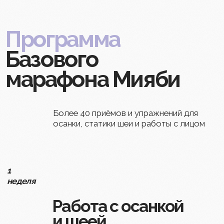
Хотите так же?
Записывайтесь
на курс
Мияби
Базовый
и наслаждайтесь
своим отражением
в зеркале
Ответы
Купить