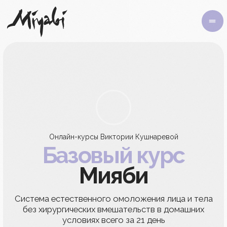
Онлайн-курсы Виктории Кушнаревой
Базовый курс
Мияби
Система естественного омоложения лица и тела
без хирургических вмешательств в домашних
условиях всего за 21 день
Доступ - 30 дней + промокод на 50% в
магазин
Мияби
Купить