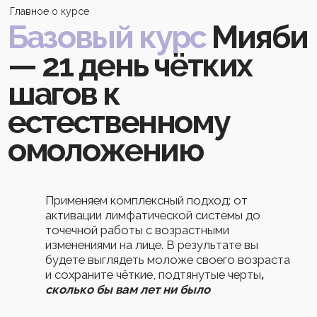
→ Эффективные упражнения
→ Техники массажа
→ Поддержка тренера
Подарите себе молодость и уверенность
— начните преображение себя любимой
Купить
Ведет курс Виктория Кушнарёва —
автор системы Мияби
Дорогие мои
красавицы!
На курсе «Базовый» Мияби мы не только
улучшаем состояние кожи, но и работаем с
осанкой и лимфатической системой