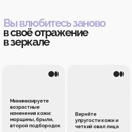
Мягкая работа с
Интегрируете
лицом, после
заботу о себе
которой хочется
в ежедневную
смотреть на себя
рутину
чаще
Проработаете шею
и осанку и станете грациозными
красотками
Снизите стресс