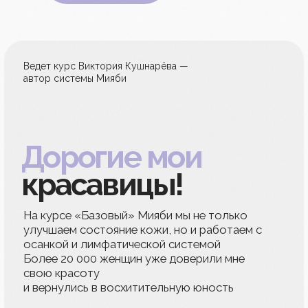
01
Из любой точки мира
Занимайтесь из любой точки мира! Вас
ждёт доступ к урокам на удобной
и понятной
платформе
02
Уроки 5 дней в неделю
Каждый день, кроме выходных, участников ждут
новые приёмы, упражнения и статьи для
глубокого понимания процессов, с которыми
вы будете работать в ходе тренинга
03
Доступ — 30 дней
Вся информация тренинга остаётся доступной
в течение курса и ещё 30 дней после его
окончания для самостоятельной работы
и закрепления полученных знаний