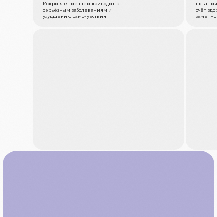
Искривление шеи приводит к
питания
серьёзным заболеваниям и
счёт здо
ухудшению самочувствия
заметно
miyabi.academy@mail.ru