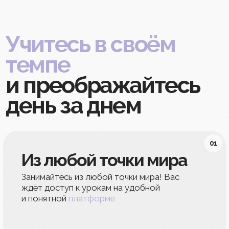
2
неделя
Работа с лицом
→ Осваиваем техники глубокой
проработки тканей, работаем
с тканями лба
→ Стираем глубокие морщины
→ Разглаживаем межбровье
→ Поднимаем брови, делаем веки
более упругими
→ Сглаживаем носогубные складки
→ Восстанавливаем объём губ
→ Делаем овал лица более чётким
→ Избавляемся от брылей и второго
подбородка
→ Устраняем общую отёчность
3
неделя
Убираем морщины
→ Добиваемся сбалансированного
тонуса мышц лица и стабильного
лифтинга тканей