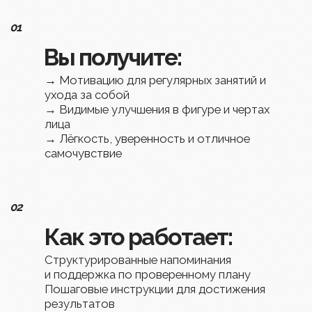
Более 20 000 женщин уже доверили мне
свою красоту
и вернулись в восхитительную юность
«
Давайте вместе сделаем так, чтобы
ваша молодость стала главной темой
для сплетен :)
»
😊
Купить